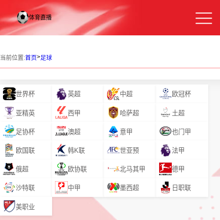
>
当前位置:
首页
足球
世界杯
英超
中超
欧冠杯
亚精英
西甲
哈萨超
土超
足协杯
澳超
意甲
也门甲
欧国联
韩K联
世亚预
法甲
俄超
欧协联
北马其甲
德甲
沙特联
中甲
墨西超
日职联
美职业