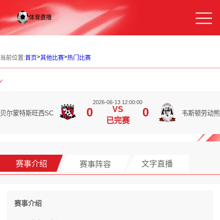
>
>
当前位置:
首页
其他比赛
热门比赛
2026-06-13 12:00:00
VS
0
0
贝尔蒙特斯旺西SC
韦斯顿劳动
已完赛
赛事介绍
赛事阵容
文字直播
赛事介绍