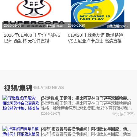
2026-01-08
2026-01-20
播放量:3641
播放量:1925
2026年01月08日 毕尔巴鄂VS
01月20日 球会友谊 斯泽格迪
巴萨 西超杯 无插件直播
VS巴尼亚卢卡战士 高清直播
视频/集锦
RELATED NEWS
[球迷看点]王楚淇：相比阿莫林自己更喜欢滕哈赫的性格，滕哈赫
[球迷看点]王楚淇：相比阿莫林自己更喜欢滕哈赫的
性格，滕哈赫会克制,足球,曼联,精彩体育剪辑视频在
线播放。本站提供最全的篮球视频足球视频,集锦,录
阅读(1395)
[2026-01-07]
像。
[推荐]梅西曾与名模传绯闻！阿根廷女星回应：他当时还没和老婆
[推荐]梅西曾与名模传绯闻！阿根廷女星回应：他当