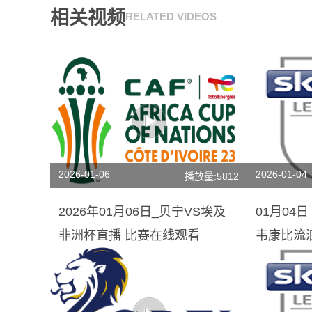
相关视频
RELATED VIDEOS
2026-01-06
2026-01-04
播放量:5812
2026年01月06日_贝宁VS埃及
01月04日
非洲杯直播 比赛在线观看
韦康比流