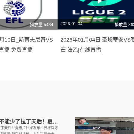
2026-01-04
播放量:5434
播放量:36
01月10日_斯蒂夫尼奇VS
2026年01月04日 圣埃蒂安VS
直播 免费直播
芒 法乙[在线直播]
【球迷看点】世界杯不能少了拉丁天后！夏奇拉社媒发布世界杯官方
拉丁天后！夏奇拉社媒发布世界杯官方