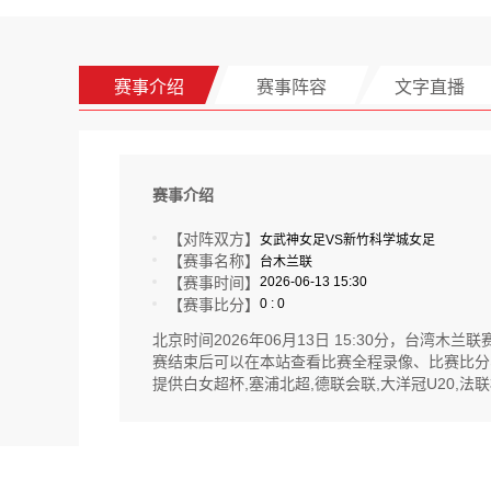
赛事介绍
赛事阵容
文字直播
赛事介绍
【对阵双方】
女武神女足VS新竹科学城女足
【赛事名称】
台木兰联
【赛事时间】
2026-06-13 15:30
【赛事比分】
0 : 0
北京时间2026年06月13日 15:30分，台
赛结束后可以在本站查看比赛全程录像、比赛比分
提供白女超杯,塞浦北超,德联会联,大洋冠U20,法联