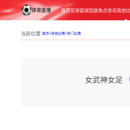
首页
足球
篮球
回放
焦点
资讯
其他
当前位置:
>
>
首页
其他比赛
热门比赛
女武神女足