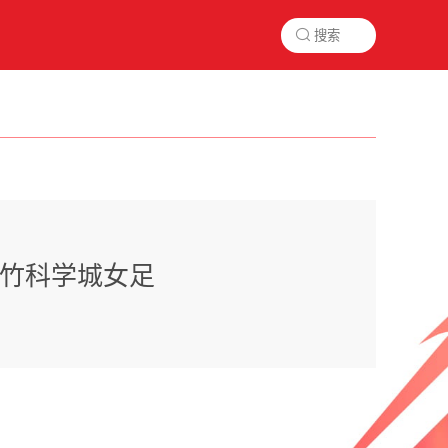

竹科学城女足