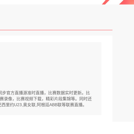
。本站同步官方直播源准时直播，比赛数据实时更新。比
赛录像，比赛视频下载，精彩片段集锦等。同时还
巴西里约U23,奥女联,阿根廷ABB联等联赛直播。