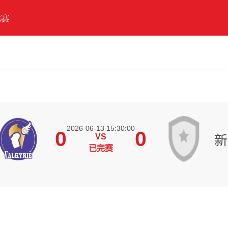
比赛
2026-06-13 15:30:00
0
0
VS
新
已完赛