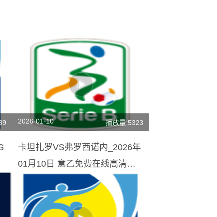
2026-01-10
89
播放量:5323
S
卡坦扎罗VS弗罗西诺内_2026年
01月10日 意乙免费在线高清直
播