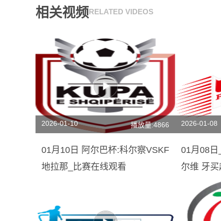
相关视频
RELATED VIDEOS
2026-01-10
2026-01-08
播放量:4866
01月10日 阿尔巴杯:科尔察VSKF
01月08
地拉那_比赛在线观看
尔维 牙买