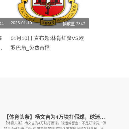
2026-01-10
44
播放量:7847
海
01月10日 直布超:林肯红魔VS欧
赛
罗巴角_免费直播
【体育头条】杨文吉为4万块打假球，球迷曾留言：不是好球员，但
【体育头条】杨文吉为4万块打假球，球迷曾留言：不是好球员，但