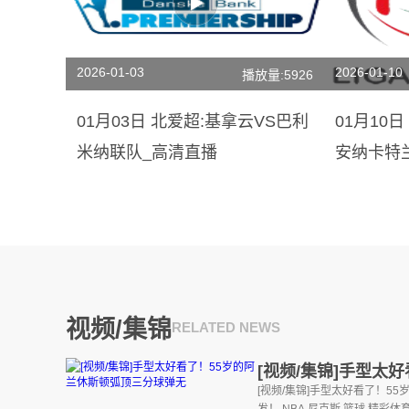
2026-01-03
2026-01-10
播放量:5926
01月03日 北爱超:基拿云VS巴利
01月10
米纳联队_高清直播
安纳卡特
视频/集锦
RELATED NEWS
[视频/集锦]手型太好看了！5