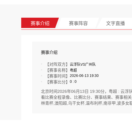
赛事介绍
赛事阵容
文字直播
赛事介绍
【对阵双方】
云浮队VS广州队
【赛事名称】
粤超
【赛事时间】
2026-06-13 19:30
【赛事比分】
0 : 0
北京时间2026年06月13日 19:30分，粤
看比赛全程录像、比赛比分、赛事结果、赛事相关新
林青杯,澳阳超,乌干女杯,温布利杯,南非甲,波多女联