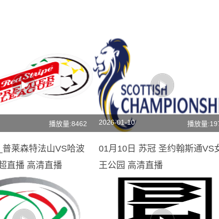
2026-01-10
播放量:8462
播放量:19
日_普莱森特法山VS哈波
01月10日 苏冠 圣约翰斯通VS
超直播 高清直播
王公园 高清直播