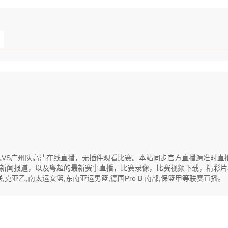
超 : 云浮队VS广州队高清在线直播，无插件观看比赛。本站同步官方直播源
闻报道，以及粤超的最新赛事直播，比赛录像，比赛视频下载，精彩片段集
,克亚乙,南太运女篮,东南亚运男篮,德国Pro B 南部,保篮甲等联赛直播。