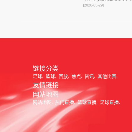
[2026-05-29]
线播放。本站提供最全的篮球视
链接分类
足球
篮球
回放
焦点
资讯
其他比赛
友情链接
网站地图
网站地图
热门直播
篮球直播
足球直播