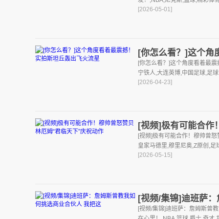
发！,NBA,尼克斯,篮球,精
[2026-05-01]
篮球视频足球视频,集锦,录像。
[你怎么看？]这个角度看着最震
宁铁人,大连英博,中国足球,足
[2026-04-23]
供最全的篮球视频足球视频,集锦
[视频]极有可能合作！穆帅曾怒
皇家马德里,穆里尼奥,Z原创,
[2026-05-15]
放。本站提供最全的篮球视频足
[视频/集锦]迪班萨：詹姆斯曾
在心里！,NBA,篮球,爵士,奇才