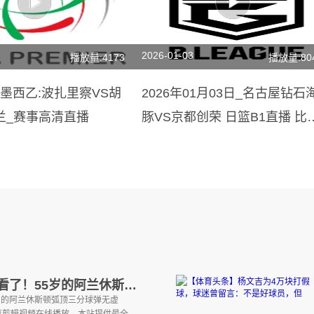
2026-01-03
播放量:4173
播放量:80
日 墨西乙:波扎里察VS胡
2026年01月03日_名古屋钻石
兰_赛事高清直播
豚VS京都创荣 日篮B1直播 比
直播
[视频/集锦]手型太好看了！55岁的阿兰休斯顿弧顶三分球弹无
5岁的阿兰休斯顿弧顶三分球弹无虚