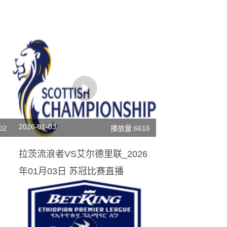
2026-01-03
02
播放量:6616
拉茨流浪者VS艾尔德里联_2026
年01月03日 苏冠比赛直播