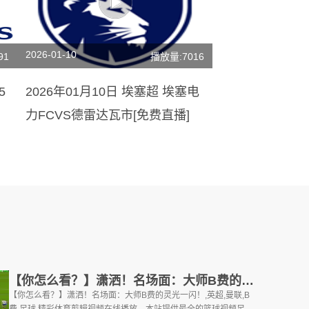
2026-01-10
91
播放量:7016
5
2026年01月10日 埃塞超 埃塞电
力FCVS德雷达瓦市[免费直播]
【你怎么看？】潇洒！名场面：大师B费的灵光一闪！
【你怎么看？】潇洒！名场面：大师B费的灵光一闪！,英超,曼联,B