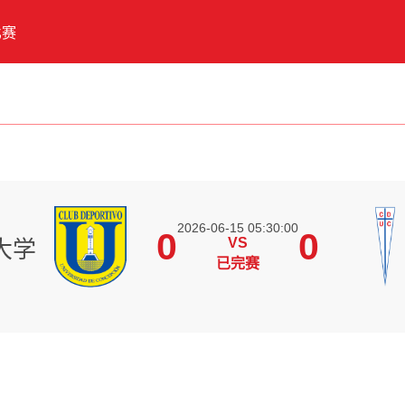
比赛
2026-06-15 05:30:00
0
0
VS
大学
已完赛