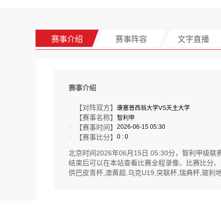
赛事介绍
赛事阵容
文字直播
赛事介绍
【对阵双方】
康塞普西翁大学VS天主大学
【赛事名称】
智利甲
【赛事时间】
2026-06-15 05:30
【赛事比分】
0 : 0
北京时间2026年06月15日 05:30分，智
结束后可以在本站查看比赛全程录像、比赛比分、
供巴皮青杯,澳黄超,乌克U19,突联杯,瑞典杯,玻利