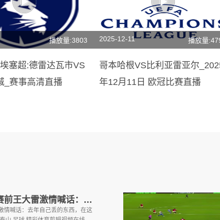
2025-12-11
播放量:3803
播放量:47
日 埃塞超:德雷达瓦市VS
哥本哈根VS比利亚雷亚尔_202
城_赛事高清直播
年12月11日 欧冠比赛直播
[山东泰山]京鲁大战赛前王大雷激情喊话：去年自己丢的东西，在
雷激情喊话：去年自己丢的东西，在这