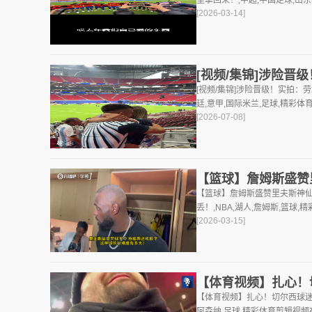
里拿回来！,中超,中国足球,山
[2026-03-14]
放。本站提供最全的篮球视频足
[视频/集锦]涉险晋级！实拍：
廷,意甲,国际米兰,足球,精彩
[2026-07-08]
篮球视频足球视频,集锦,录像。
【篮球】詹姆斯盛赞里夫斯神
丢！,NBA,湖人,詹姆斯,篮球
[2026-03-15]
最全的篮球视频足球视频,集锦,
【体育视频】扎心！切尔西球迷
阿森纳,足球,精彩体育剪辑视