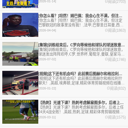
彩体育剪辑视频在线播放。本站提供最全的篮球视频
阅读(2703)
[2026-01-14]
足球视频,集锦,录像。
[你怎么看？]坦然！姆巴佩：我会心生不满，但注定巴黎欧冠的故
[你怎么看？]坦然！姆巴佩：我会心生不满，但注定
巴黎欧冠的故事里没有我！,法甲,巴黎圣日耳曼,西甲,
皇家马德里,姆巴佩,足球,精彩体育剪辑视频在线播
阅读(1863)
[2026-04-04]
放。本站提供最全的篮球视频足球视频,集锦,录像。
[集锦]训练结束后，C罗向等候他和球队的球迷致意，球迷发出阵
[集锦]训练结束后，C罗向等候他和球队的球迷致意，
球迷发出阵阵欢呼,C罗,世界杯,葡萄牙,曼联,皇家马德
里,足球,精彩体育剪辑视频在线播放。本站提供最全
阅读(1746)
[2026-07-02]
的篮球视频足球视频,集锦,录像。
[视频]这下还有机会吗？此前赛后图赫尔和格拉利什聊天！
[视频]这下还有机会吗？此前赛后图赫尔和格拉利什
聊天！,英超,埃弗顿,足球,精彩体育剪辑视频在线播
放。本站提供最全的篮球视频足球视频,集锦,录像。
阅读(832)
[2026-01-22]
【热刺】光速下课？热刺考虑解雇图多尔，后者上任24天4战全败
【热刺】光速下课？热刺考虑解雇图多尔，后者上任
24天4战全败！,英超,热刺,足球,精彩体育剪辑视频在
线播放。本站提供最全的篮球视频足球视频,集锦,录
阅读(1575)
[2026-03-11]
像。